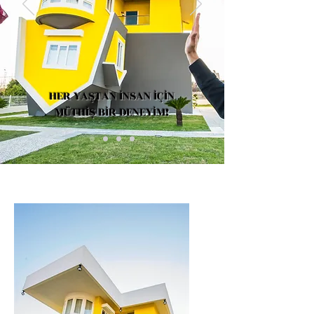
HER YAŞTAN İNSAN İÇİN
MÜTHİŞ BİR DENEYİM!